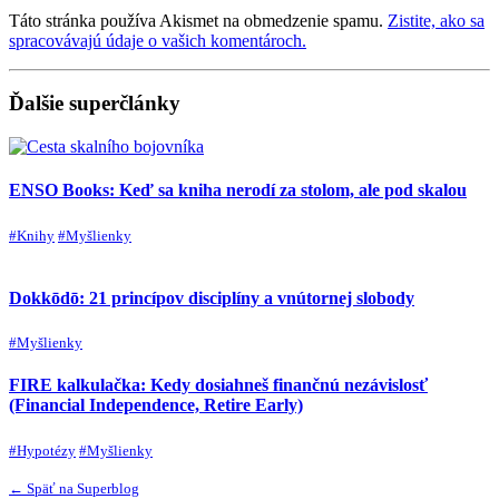
Táto stránka používa Akismet na obmedzenie spamu.
Zistite, ako sa
spracovávajú údaje o vašich komentároch.
Ďalšie superčlánky
ENSO Books: Keď sa kniha nerodí za stolom, ale pod skalou
#Knihy
#Myšlienky
Dokkōdō: 21 princípov disciplíny a vnútornej slobody
#Myšlienky
FIRE kalkulačka: Kedy dosiahneš finančnú nezávislosť
(Financial Independence, Retire Early)
#Hypotézy
#Myšlienky
← Späť na Superblog