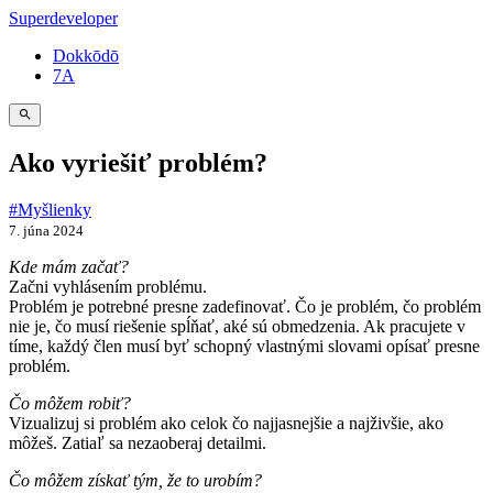
Superdeveloper
Dokkōdō
7A
Ako vyriešiť problém?
#Myšlienky
7. júna 2024
Kde mám začať?
Začni vyhlásením problému.
Problém je potrebné presne zadefinovať. Čo je problém, čo problém
nie je, čo musí riešenie spĺňať, aké sú obmedzenia. Ak pracujete v
tíme, každý člen musí byť schopný vlastnými slovami opísať presne
problém.
Čo môžem robiť?
Vizualizuj si problém ako celok čo najjasnejšie a najživšie, ako
môžeš. Zatiaľ sa nezaoberaj detailmi.
Čo môžem získať tým, že to urobím?