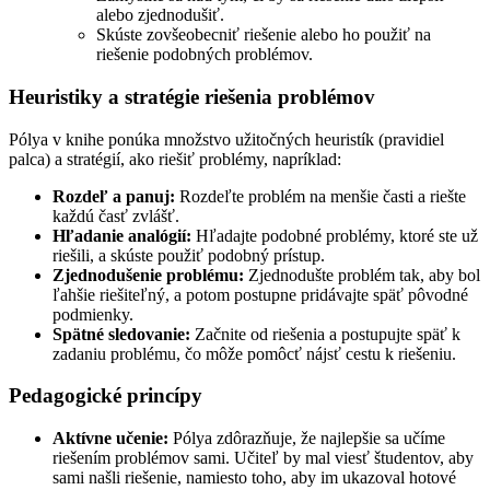
alebo zjednodušiť.
Skúste zovšeobecniť riešenie alebo ho použiť na
riešenie podobných problémov.
Heuristiky a stratégie riešenia problémov
Pólya v knihe ponúka množstvo užitočných heuristík (pravidiel
palca) a stratégií, ako riešiť problémy, napríklad:
Rozdeľ a panuj:
Rozdeľte problém na menšie časti a riešte
každú časť zvlášť.
Hľadanie analógií:
Hľadajte podobné problémy, ktoré ste už
riešili, a skúste použiť podobný prístup.
Zjednodušenie problému:
Zjednodušte problém tak, aby bol
ľahšie riešiteľný, a potom postupne pridávajte späť pôvodné
podmienky.
Spätné sledovanie:
Začnite od riešenia a postupujte späť k
zadaniu problému, čo môže pomôcť nájsť cestu k riešeniu.
Pedagogické princípy
Aktívne učenie:
Pólya zdôrazňuje, že najlepšie sa učíme
riešením problémov sami. Učiteľ by mal viesť študentov, aby
sami našli riešenie, namiesto toho, aby im ukazoval hotové