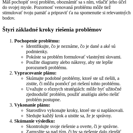
Máš pochopiť svoj problém, oboznámiť sa s ním, vtlačiť jeho účel
do svojej mysle. Pozornosť venovaná problému môže tiež
stimulovať tvoju pamäť a pripraviť ťa na spomenutie si relevantných
bodov.
Štyri základné kroky riešenia problémov
Pochopenie problému:
Identifikujte, čo je neznáme, čo je dané a aké sú
podmienky.
Pokúste sa problém formulovať vlastnými slovami.
Použite diagramy alebo nákresy, aby ste lepšie
porozumeli problému.
Vypracovanie plánu:
Skúmajte podobné problémy, ktoré ste už riešili, a
zistite, či môžu pomôcť pri riešení tohto problému.
Uvažujte o rôznych stratégiách: môže byť užitočné
zjednodušiť problém, použiť analógiu alebo riešiť
problém postupne.
Vykonanie plánu:
Starostlivo vykonajte kroky, ktoré ste si naplánovali.
Sledujte každý krok a uistite sa, že je správny.
Skúmanie výsledku:
Skontrolujte svoje riešenie a overte, či je správne.
Zamyslite sa nad tým, či by sa riešenie dalo zlepšiť