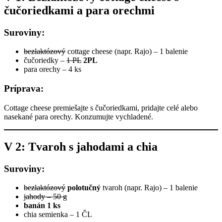
čučoriedkami a para orechmi
Suroviny:
bezlaktózový
cottage cheese (napr. Rajo) – 1 balenie
čučoriedky –
1 PL
2PL
para orechy – 4 ks
Príprava:
Cottage cheese premiešajte s čučoriedkami, pridajte celé alebo
nasekané para orechy. Konzumujte vychladené.
V 2: Tvaroh s jahodami a chia
Suroviny:
bezlaktózový
polotučný
tvaroh (napr. Rajo) – 1 balenie
jahody – 50 g
banán 1 ks
chia semienka – 1 ČL