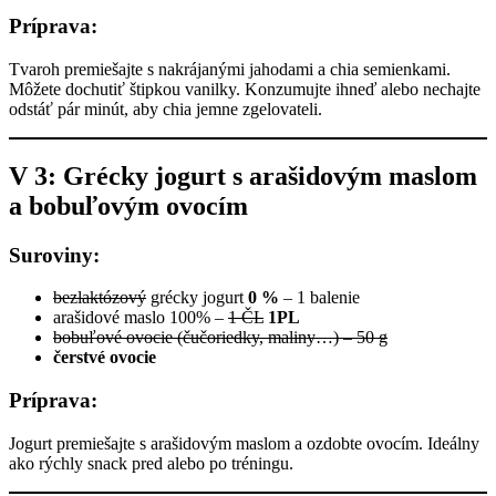
Príprava:
Tvaroh premiešajte s nakrájanými jahodami a chia semienkami.
Môžete dochutiť štipkou vanilky. Konzumujte ihneď alebo nechajte
odstáť pár minút, aby chia jemne zgelovateli.
V 3: Grécky jogurt s arašidovým maslom
a bobuľovým ovocím
Suroviny:
bezlaktózový
grécky jogurt
0 %
– 1 balenie
arašidové maslo 100% –
1 ČL
1PL
bobuľové ovocie (čučoriedky, maliny…) – 50 g
čerstvé ovocie
Príprava:
Jogurt premiešajte s arašidovým maslom a ozdobte ovocím. Ideálny
ako rýchly snack pred alebo po tréningu.