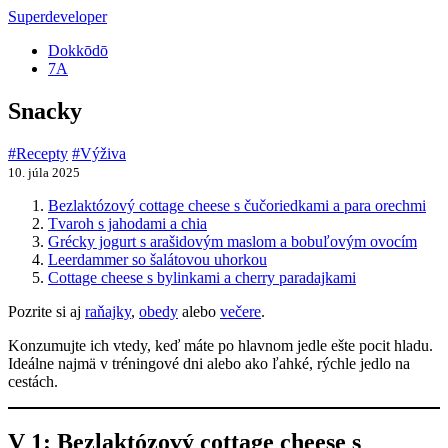
Superdeveloper
Dokkōdō
7A
Snacky
#Recepty
#Výživa
10. júla 2025
Bezlaktózový cottage cheese s čučoriedkami a para orechmi
Tvaroh s jahodami a chia
Grécky jogurt s arašidovým maslom a bobuľovým ovocím
Leerdammer so šalátovou uhorkou
Cottage cheese s bylinkami a cherry paradajkami
Pozrite si aj
raňajky
,
obedy
alebo
večere
.
Konzumujte ich vtedy, keď máte po hlavnom jedle ešte pocit hladu.
Ideálne najmä v tréningové dni alebo ako ľahké, rýchle jedlo na
cestách.
V 1: Bezlaktózový cottage cheese s