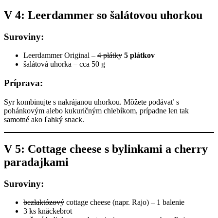
V 4: Leerdammer so šalátovou uhorkou
Suroviny:
Leerdammer Original –
4 plátky
5 plátkov
šalátová uhorka – cca 50 g
Príprava:
Syr kombinujte s nakrájanou uhorkou. Môžete podávať s
pohánkovým alebo kukuričným chlebíkom, prípadne len tak
samotné ako ľahký snack.
V 5: Cottage cheese s bylinkami a cherry
paradajkami
Suroviny:
bezlaktózový
cottage cheese (napr. Rajo) – 1 balenie
3 ks knäckebrot