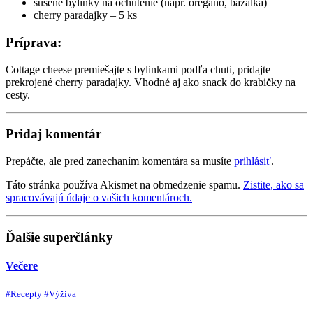
sušené bylinky na ochutenie (napr. oregano, bazalka)
cherry paradajky – 5 ks
Príprava:
Cottage cheese premiešajte s bylinkami podľa chuti, pridajte
prekrojené cherry paradajky. Vhodné aj ako snack do krabičky na
cesty.
Pridaj komentár
Prepáčte, ale pred zanechaním komentára sa musíte
prihlásiť
.
Táto stránka používa Akismet na obmedzenie spamu.
Zistite, ako sa
spracovávajú údaje o vašich komentároch.
Ďalšie superčlánky
Večere
#Recepty
#Výživa